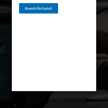
oder als Dachdecker Meister (m/w/d)!
Bewirb Dich jetzt!