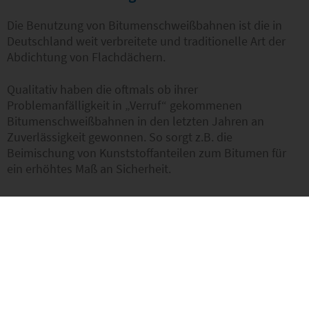
Die Benutzung von Bitumenschweißbahnen ist die in
Deutschland weit verbreitete und traditionelle Art der
Abdichtung von Flachdächern.
Qualitativ haben die oftmals ob ihrer
Problemanfälligkeit in „Verruf“ gekommenen
Bitumenschweißbahnen in den letzten Jahren an
Zuverlässigkeit gewonnen. So sorgt z.B. die
Beimischung von Kunststoffanteilen zum Bitumen für
ein erhöhtes Maß an Sicherheit.
Kunststoffabdichtungen