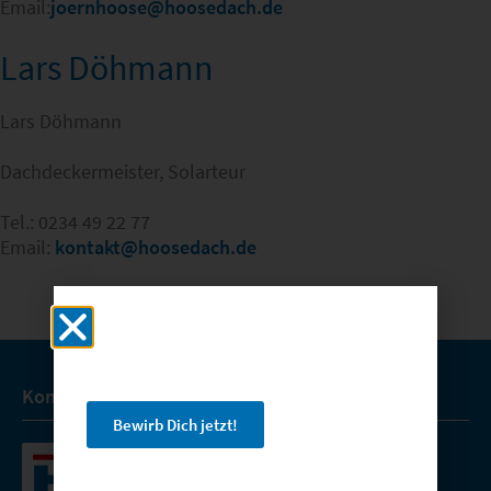
Email:
joernhoose@hoosedach.de
Lars Döhmann
Lars Döhmann
Dachdeckermeister, Solarteur
Tel.: 0234 49 22 77
Email:
kontakt@hoosedach.de
Wir suchen Dich,
als Dachdecker Geselle (m/w/d)
oder als Dachdecker Meister (m/w/d)!
Kontakt
Bewirb Dich jetzt!