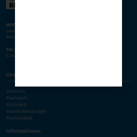
HOOSE – Bedachungen GmbH
Lewackerstrasse 265
44879 Bochum-Dahlhausen
Tel.: 0234 – 49 22 77
E-Mail:
kontakt@hoosedach.de
Unsere Leistungen
Steildach
Flachdach
Gründach
Wandbekleidungen
Photovoltaik
Informationen